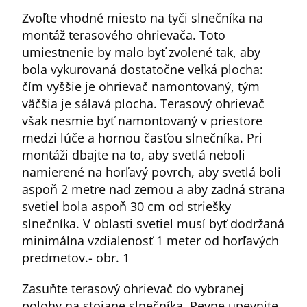
Zvoľte vhodné miesto na tyči slnečníka na
montáž terasového ohrievača. Toto
umiestnenie by malo byť zvolené tak, aby
bola vykurovaná dostatočne veľká plocha:
čím vyššie je ohrievač namontovaný, tým
väčšia je sálavá plocha. Terasový ohrievač
však nesmie byť namontovaný v priestore
medzi lúče a hornou časťou slnečníka. Pri
montáži dbajte na to, aby svetlá neboli
namierené na horľavý povrch, aby svetlá boli
aspoň 2 metre nad zemou a aby zadná strana
svetiel bola aspoň 30 cm od striešky
slnečníka. V oblasti svetiel musí byť dodržaná
minimálna vzdialenosť 1 meter od horľavých
predmetov.- obr. 1
Zasuňte terasový ohrievač do vybranej
polohy na stojane slnečníka. Pevne upevnite