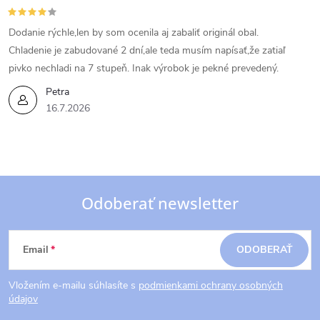
Dodanie rýchle,len by som ocenila aj zabaliť originál obal.
Chladenie je zabudované 2 dní,ale teda musím napísať,že zatiaľ
pivko nechladi na 7 stupeň. Inak výrobok je pekné prevedený.
Petra
16.7.2026
Odoberať newsletter
Z
Email
ODOBERAŤ
á
Vložením e-mailu súhlasíte s
podmienkami ochrany osobných
p
údajov