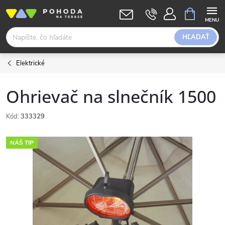
Prejsť
NÁKUPN
KOŠÍK
na
obsah
HĽADAŤ
Elektrické
Ohrievač na slnečník 1500
Kód:
333329
NÁŠ TIP