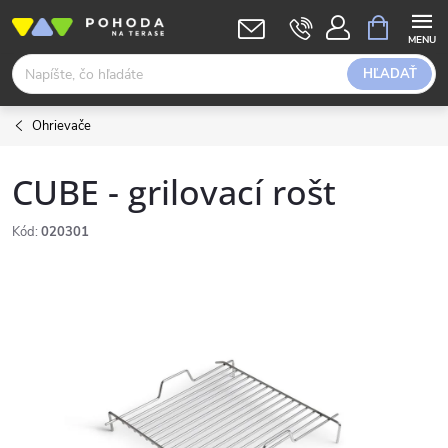
Prejsť
NÁKUPN
KOŠÍK
na
obsah
HĽADAŤ
Ohrievače
CUBE - grilovací rošt
Kód:
020301