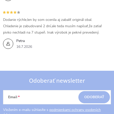
Dodanie rýchle,len by som ocenila aj zabaliť originál obal.
Chladenie je zabudované 2 dní,ale teda musím napísať,že zatiaľ
pivko nechladi na 7 stupeň. Inak výrobok je pekné prevedený.
Petra
16.7.2026
Odoberať newsletter
Z
Email
ODOBERAŤ
á
Vložením e-mailu súhlasíte s
podmienkami ochrany osobných