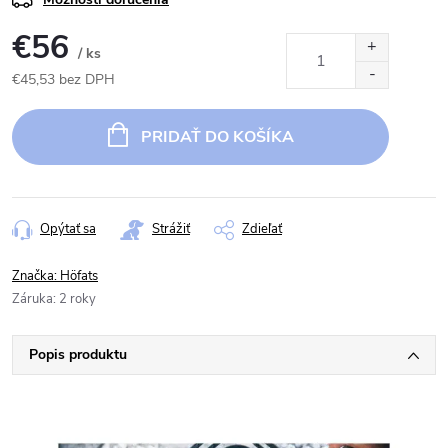
€56
/ ks
€45,53 bez DPH
Jednotková
cena:
PRIDAŤ DO KOŠÍKA
Opýtať sa
Strážiť
Zdieľať
Značka:
Höfats
Záruka
:
2 roky
Popis produktu