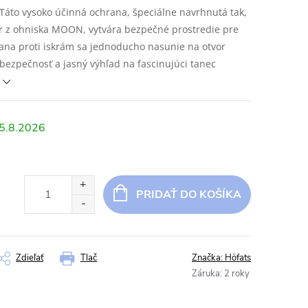
áto vysoko účinná ochrana, špeciálne navrhnutá tak,
ier z ohniska MOON, vytvára bezpečné prostredie pre
ana proti iskrám sa jednoducho nasunie na otvor
ezpečnosť a jasný výhľad na fascinujúci tanec
5.8.2026
PRIDAŤ DO KOŠÍKA
Zdieľať
Tlač
Značka:
Höfats
Záruka
:
2 roky