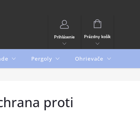
NÁKUPNÝ
KOŠÍK
Prázdny košík
Prihlásenie
ade
Pergoly
Ohrievače
Boxy
hrana proti