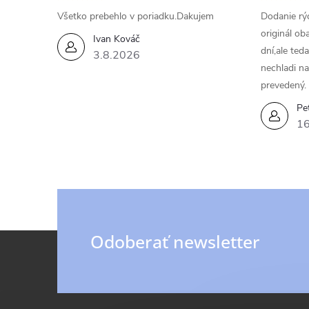
Všetko prebehlo v poriadku.Dakujem
Dodanie rýc
originál ob
Ivan Kováč
dní,ale ted
3.8.2026
nechladi na
prevedený.
Pe
16
Z
Odoberať newsletter
á