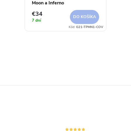
Moon a Inferno
€34
DO KOŠÍKA
7 dní
Kód:
G21-TPMN1-COV