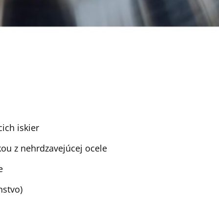
ich iskier
kou z nehrdzavejúcej ocele
e
nstvo)