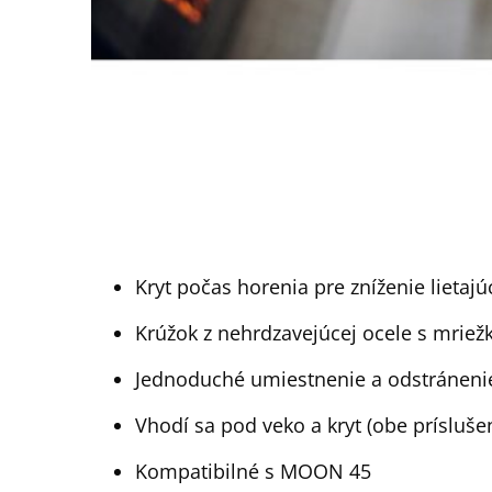
Kryt počas horenia pre zníženie lietajúc
Krúžok z nehrdzavejúcej ocele s mriež
Jednoduché umiestnenie a odstráneni
Vhodí sa pod veko a kryt (obe prísluše
Kompatibilné s MOON 45