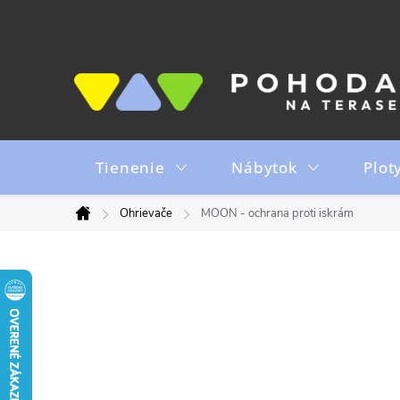
Prejsť
na
obsah
Tienenie
Nábytok
Plot
Ohrievače
MOON - ochrana proti iskrám
Domov