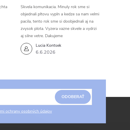
chta
Skvela komunikacia. Minuly rok sme si
objednali pltovu vypln a kedze sa nam velmi
pacila, tento rok sme si doobjednali aj na
zvysok plota. Vyzera vazne skvele a vydrzi
aj silne vetre. Dakujeme
Lucia Kontsek
6.6.2026
ODOBERAŤ
mi ochrany osobných údajov