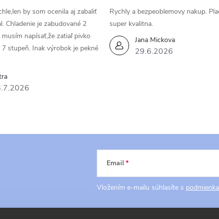
hle,len by som ocenila aj zabaliť
Rychly a bezpeoblemovy nakup. Pla
al. Chladenie je zabudované 2
super kvalitna.
a musím napísať,že zatiaľ pivko
Jana Mickova
 7 stupeň. Inak výrobok je pekné
29.6.2026
tra
.7.2026
Email
Vložením e-mailu súhlasíte s
podmienka