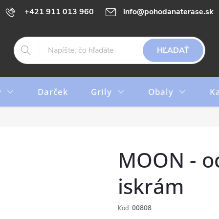
+421 911 013 960
info@pohodanaterase.sk
HĽADAŤ
y
Darček
Grily
Obaly
K
MOON - oc
iskrám
Kód:
00808