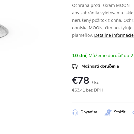
Ochrana proti iskrám MOON - T
aby zabránila vyletovaniu isk
nerušený pôžitok z ohňa. Ochr
ohniska MOON, čím poskytuje b
plameňov.
Detailné informácie
10 dní
2
Možnosti doručenia
€78
/ ks
€63,41 bez DPH
Jednotková
cena:
Opýtať sa
Strážiť