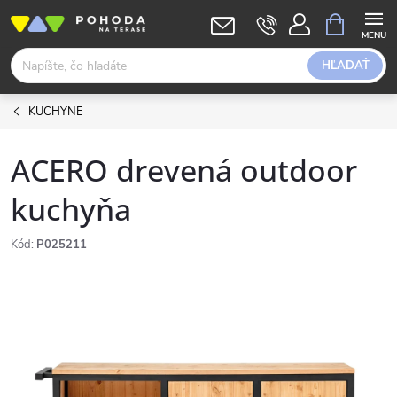
Prejsť
NÁKUPN
KOŠÍK
na
obsah
HĽADAŤ
KUCHYNE
ACERO drevená outdoor
kuchyňa
Kód:
P025211