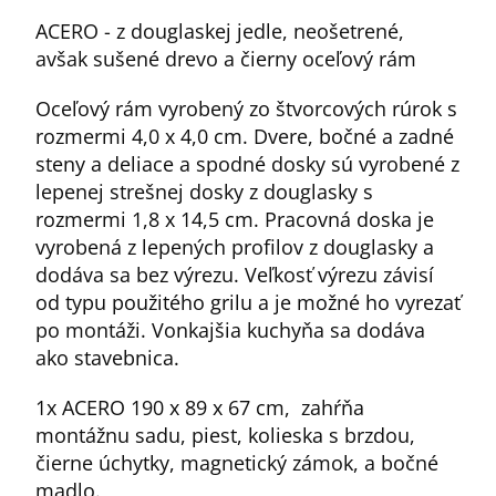
ACERO - z douglaskej jedle, neošetrené,
avšak sušené drevo a čierny oceľový rám
Oceľový rám vyrobený zo štvorcových rúrok s
rozmermi 4,0 x 4,0 cm. Dvere, bočné a zadné
steny a deliace a spodné dosky sú vyrobené z
lepenej strešnej dosky z douglasky s
rozmermi 1,8 x 14,5 cm. Pracovná doska je
vyrobená z lepených profilov z douglasky a
dodáva sa bez výrezu. Veľkosť výrezu závisí
od typu použitého grilu a je možné ho vyrezať
po montáži. Vonkajšia kuchyňa sa dodáva
ako stavebnica.
1x ACERO 190 x 89 x 67 cm, zahŕňa
montážnu sadu, piest, kolieska s brzdou,
čierne úchytky, magnetický zámok, a bočné
madlo.