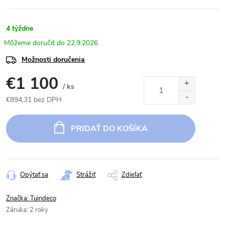
4 týždne
22.9.2026
Možnosti doručenia
€1 100
/ ks
€894,31 bez DPH
Jednotková
cena:
PRIDAŤ DO KOŠÍKA
Opýtať sa
Strážiť
Zdieľať
Značka:
Tuindeco
Záruka
:
2 roky