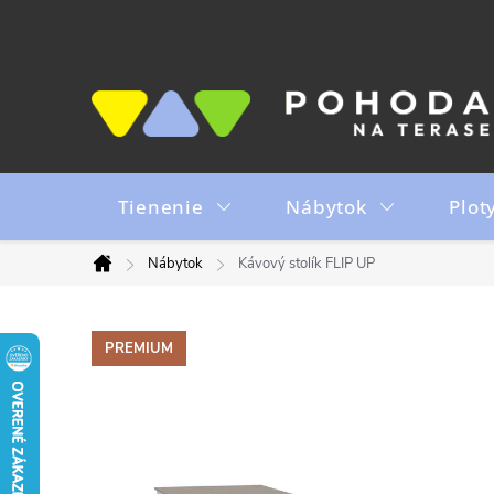
Prejsť
na
obsah
Tienenie
Nábytok
Plot
Nábytok
Kávový stolík FLIP UP
Domov
PREMIUM