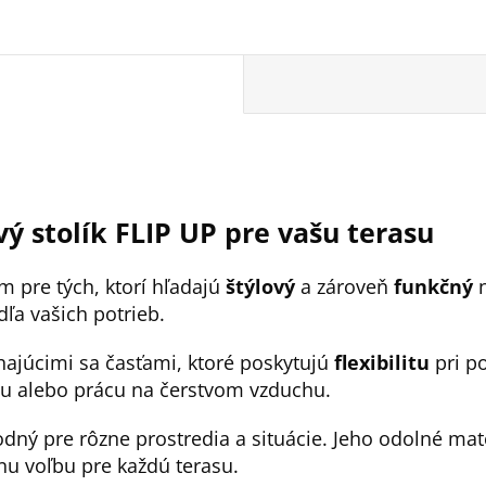
ý stolík FLIP UP pre vašu terasu
m pre tých, ktorí hľadajú
štýlový
a zároveň
funkčný
n
a vašich potrieb.
hajúcimi sa časťami, ktoré poskytujú
flexibilitu
pri po
ávou alebo prácu na čerstvom vzduchu.
odný pre rôzne prostredia a situácie. Jeho odolné mat
nu voľbu pre každú terasu.