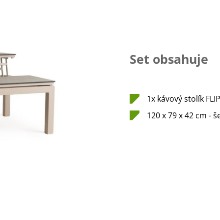
Set obsahuje
1x kávový stolík FLI
120 x 79 x 42 cm - 