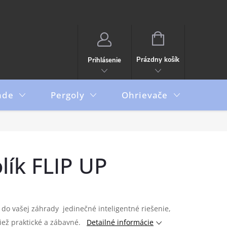
NÁKUPNÝ
KOŠÍK
Prázdny košík
Prihlásenie
ade
Pergoly
Ohrievače
Boxy
lík FLIP UP
 do vašej záhrady jedinečné inteligentné riešenie,
tiež praktické a zábavné.
Detailné informácie