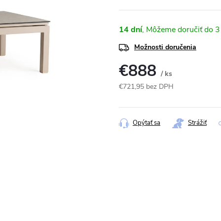
14 dní
3
Možnosti doručenia
€888
/ ks
€721,95 bez DPH
Jednotková
cena:
Opýtať sa
Strážiť