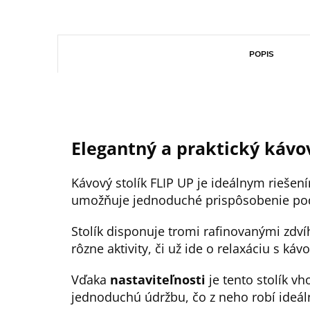
POPIS
Elegantný a praktický kávov
Kávový stolík FLIP UP je ideálnym riešení
umožňuje jednoduché prispôsobenie podľ
Stolík disponuje tromi rafinovanými zdví
rôzne aktivity, či už ide o relaxáciu s k
Vďaka
nastaviteľnosti
je tento stolík vh
jednoduchú údržbu, čo z neho robí ideál