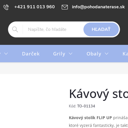
+421 911 013 960
info@pohodanaterase.sk
HĽADAŤ
y
Darček
Grily
Obaly
K
Kávový sto
Kód:
TO-01134
Kávový stolík FLIP UP
prináša
ktoré vyzerá fantasticky, je tak