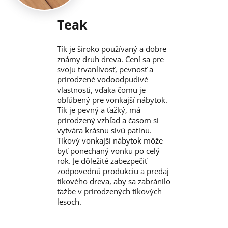
Teak
Tík je široko používaný a dobre
známy druh dreva. Cení sa pre
svoju trvanlivosť, pevnosť a
prirodzené vodoodpudivé
vlastnosti, vďaka čomu je
obľúbený pre vonkajší nábytok.
Tík je pevný a ťažký, má
prirodzený vzhľad a časom si
vytvára krásnu sivú patinu.
Tíkový vonkajší nábytok môže
byť ponechaný vonku po celý
rok. Je dôležité zabezpečiť
zodpovednú produkciu a predaj
tíkového dreva, aby sa zabránilo
ťažbe v prirodzených tíkových
lesoch.