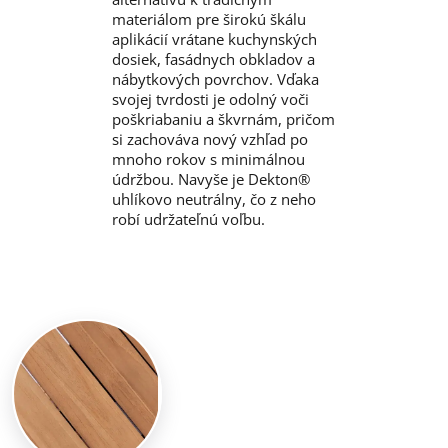
materiálom pre širokú škálu
aplikácií vrátane kuchynských
dosiek, fasádnych obkladov a
nábytkových povrchov. Vďaka
svojej tvrdosti je odolný voči
poškriabaniu a škvrnám, pričom
si zachováva nový vzhľad po
mnoho rokov s minimálnou
údržbou. Navyše je Dekton®
uhlíkovo neutrálny, čo z neho
robí udržateľnú voľbu.