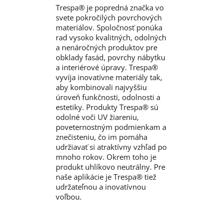
Trespa® je popredná značka vo
svete pokročilých povrchových
materiálov. Spoločnosť ponúka
rad vysoko kvalitných, odolných
a nenáročných produktov pre
obklady fasád, povrchy nábytku
a interiérové úpravy. Trespa®
vyvíja inovatívne materiály tak,
aby kombinovali najvyššiu
úroveň funkčnosti, odolnosti a
estetiky. Produkty Trespa® sú
odolné voči UV žiareniu,
poveternostným podmienkam a
znečisteniu, čo im pomáha
udržiavať si atraktívny vzhľad po
mnoho rokov. Okrem toho je
produkt uhlíkovo neutrálny. Pre
naše aplikácie je Trespa® tiež
udržateľnou a inovatívnou
voľbou.