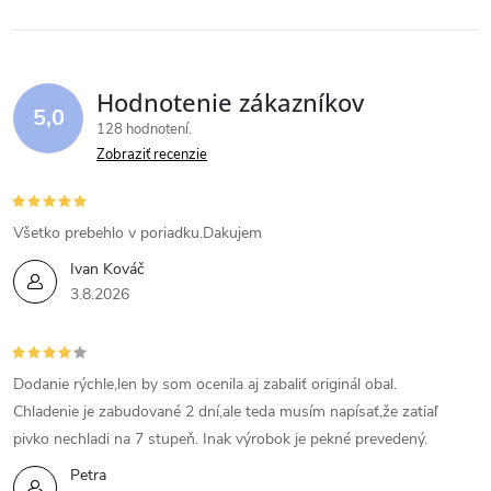
Hodnotenie zákazníkov
5,0
128 hodnotení
Zobraziť recenzie
Všetko prebehlo v poriadku.Dakujem
Ivan Kováč
3.8.2026
Dodanie rýchle,len by som ocenila aj zabaliť originál obal.
Chladenie je zabudované 2 dní,ale teda musím napísať,že zatiaľ
pivko nechladi na 7 stupeň. Inak výrobok je pekné prevedený.
Petra