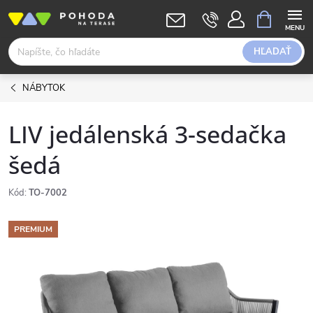
Prejsť
NÁKUPN
KOŠÍK
na
obsah
HĽADAŤ
NÁBYTOK
LIV jedálenská 3-sedačka
šedá
Kód:
TO-7002
PREMIUM