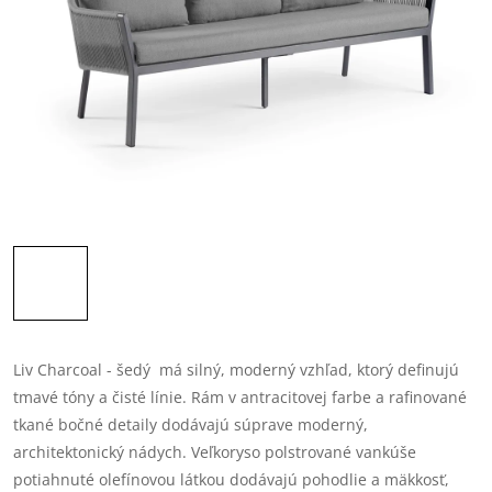
Liv Charcoal - šedý má silný, moderný vzhľad, ktorý definujú
tmavé tóny a čisté línie. Rám v antracitovej farbe a rafinované
tkané bočné detaily dodávajú súprave moderný,
architektonický nádych. Veľkoryso polstrované vankúše
potiahnuté olefínovou látkou dodávajú pohodlie a mäkkosť,