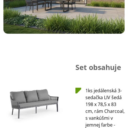
Set obsahuje
1ks jedálenská 3-
sedačka LIV šedá
198 x 78,5 x 83
cm, rám Charcoal,
s vankúšmi v
jemnej farbe -