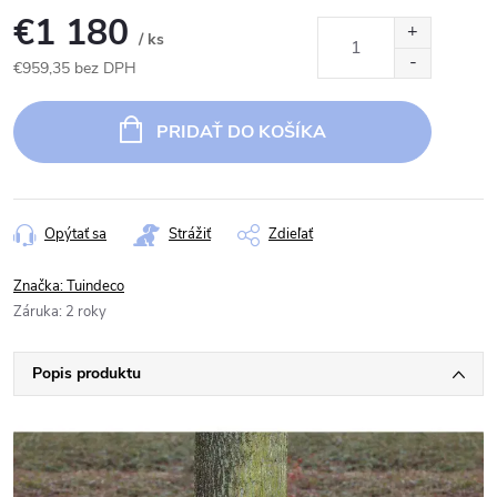
€1 180
/ ks
€959,35 bez DPH
Jednotková
cena:
PRIDAŤ DO KOŠÍKA
Opýtať sa
Strážiť
Zdieľať
Značka:
Tuindeco
Záruka
:
2 roky
Popis produktu