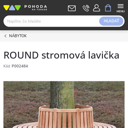
Prejsť
NÁKUPN
KOŠÍK
na
obsah
HĽADAŤ
NÁBYTOK
ROUND stromová lavička
Kód:
P002484