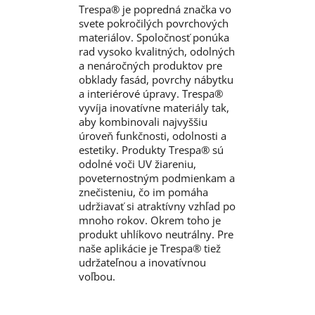
Trespa® je popredná značka vo
svete pokročilých povrchových
materiálov. Spoločnosť ponúka
rad vysoko kvalitných, odolných
a nenáročných produktov pre
obklady fasád, povrchy nábytku
a interiérové úpravy. Trespa®
vyvíja inovatívne materiály tak,
aby kombinovali najvyššiu
úroveň funkčnosti, odolnosti a
estetiky. Produkty Trespa® sú
odolné voči UV žiareniu,
poveternostným podmienkam a
znečisteniu, čo im pomáha
udržiavať si atraktívny vzhľad po
mnoho rokov. Okrem toho je
produkt uhlíkovo neutrálny. Pre
naše aplikácie je Trespa® tiež
udržateľnou a inovatívnou
voľbou.