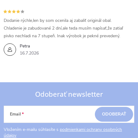
Dodanie rýchle,len by som ocenila aj zabaliť originál obal.
Chladenie je zabudované 2 dní,ale teda musím napísať,že zatiaľ
pivko nechladi na 7 stupeň. Inak výrobok je pekné prevedený.
Petra
16.7.2026
Odoberať newsletter
Z
Email
ODOBERAŤ
á
Vložením e-mailu súhlasíte s
podmienkami ochrany osobných
údajov