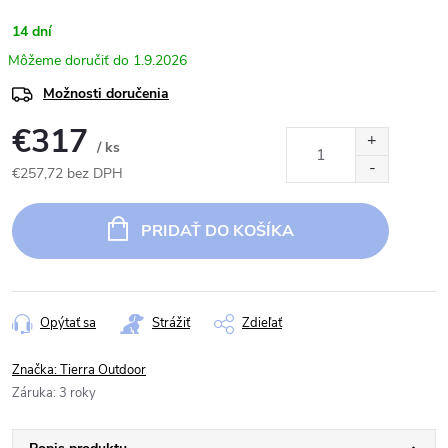
14 dní
1.9.2026
Možnosti doručenia
€317
/ ks
€257,72 bez DPH
Jednotková
cena:
PRIDAŤ DO KOŠÍKA
Opýtať sa
Strážiť
Zdieľať
Značka:
Tierra Outdoor
Záruka
:
3 roky