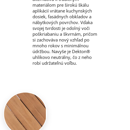
materiálom pre širokú škálu
aplikácií vrátane kuchynských
dosiek, fasádnych obkladov a
nábytkových povrchov. Vďaka
svojej tvrdosti je odolný voči
poškriabaniu a škvrnám, pričom
si zachováva nový vzhľad po
mnoho rokov s minimálnou
údržbou. Navyše je Dekton®
uhlíkovo neutrálny, čo z neho
robí udržateľnú voľbu.