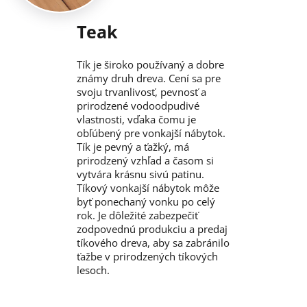
Teak
Tík je široko používaný a dobre
známy druh dreva. Cení sa pre
svoju trvanlivosť, pevnosť a
prirodzené vodoodpudivé
vlastnosti, vďaka čomu je
obľúbený pre vonkajší nábytok.
Tík je pevný a ťažký, má
prirodzený vzhľad a časom si
vytvára krásnu sivú patinu.
Tíkový vonkajší nábytok môže
byť ponechaný vonku po celý
rok. Je dôležité zabezpečiť
zodpovednú produkciu a predaj
tíkového dreva, aby sa zabránilo
ťažbe v prirodzených tíkových
lesoch.