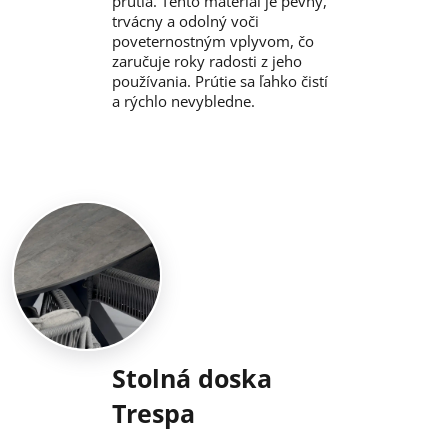
prútia. Tento materiál je pevný,
trvácny a odolný voči
poveternostným vplyvom, čo
zaručuje roky radosti z jeho
používania. Prútie sa ľahko čistí
a rýchlo nevybledne.
Stolná doska
Trespa