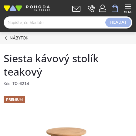
Prejsť
NÁKUPN
KOŠÍK
na
obsah
HĽADAŤ
NÁBYTOK
Siesta kávový stolík
teakový
Kód:
TO-6214
PREMIUM