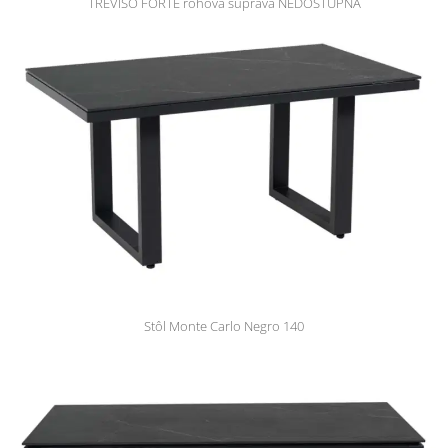
TREVISO FORTE rohová súprava NEDOSTUPNÁ
Stôl Monte Carlo Negro 140