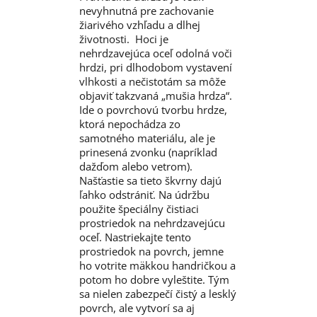
nevyhnutná pre zachovanie
žiarivého vzhľadu a dlhej
životnosti. Hoci je
nehrdzavejúca oceľ odolná voči
hrdzi, pri dlhodobom vystavení
vlhkosti a nečistotám sa môže
objaviť takzvaná „mušia hrdza“.
Ide o povrchovú tvorbu hrdze,
ktorá nepochádza zo
samotného materiálu, ale je
prinesená zvonku (napríklad
dažďom alebo vetrom).
Našťastie sa tieto škvrny dajú
ľahko odstrániť. Na údržbu
použite špeciálny čistiaci
prostriedok na nehrdzavejúcu
oceľ. Nastriekajte tento
prostriedok na povrch, jemne
ho votrite mäkkou handričkou a
potom ho dobre vyleštite. Tým
sa nielen zabezpečí čistý a lesklý
povrch, ale vytvorí sa aj