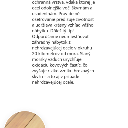
ochranná vrstva, vďaka ktorej je
oceľ odolnejšia voči škvrnám a
usadeninám. Pravidelné
ošetrovanie predlžuje životnosť
a udržiava krásny vzhľad vášho
nábytku. Dôležitý tip!
Odporúčame neumiestňovať
záhradný nábytok z
nehrdzavejúcej ocele v okruhu
20 kilometrov od mora. Slaný
morský vzduch urýchľuje
oxidáciu kovových častíc, čo
zvyšuje riziko vzniku hrdzavých
škvŕn – a to aj v prípade
nehrdzavejúcej ocele.