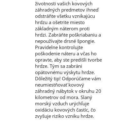
životnosti vašich kovových
záhradných predmetov ihneď
odstráňte všetku vznikajúcu
hrdzu a ošetrite miesto
základným náterom proti
hrdzi. Zabráňte poškriabaniu a
nepoužívajte drsné špongie.
Pravidelne kontrolujte
poškodenie náteru a včas ho
opravte, aby ste predišli tvorbe
hrdze. Tým sa zabráni
opätovnému výskytu hrdze.
Dôležitý tip! Odporúčame vám
neumiestňovať kovový
záhradný nábytok v okruhu 20
kilometrov od mora. Slaný
morský vzduch urýchľuje
oxidáciu kovových častíc, čo
zvyšuje riziko vzniku hrdze.