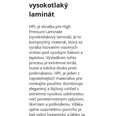
vysokotlaký
laminát
HPL je skratka pre High
Pressure Laminate
(vysokotlakový laminát). Je to
kompozitný materiál, ktorý sa
vyrába lisovaním viacerých
vrstiev pod vysokým tlakom a
teplotou. Výsledkom tohto
procesu je extrémne tvrdá,
hustá a odolná doska proti
poškriabaniu. HPL je jeden z
najodolnejších materiálov pre
vonkajšie použitie. Kombinuje
elegantný a štýlový vzhľad s
extrémne vysokou odolnosťou
voči poveternostným vplyvom,
škvrnám a poškodeniu. Vďaka
úplne uzavretému povrchu je
tiež veľmi hygienický a ľahko sa