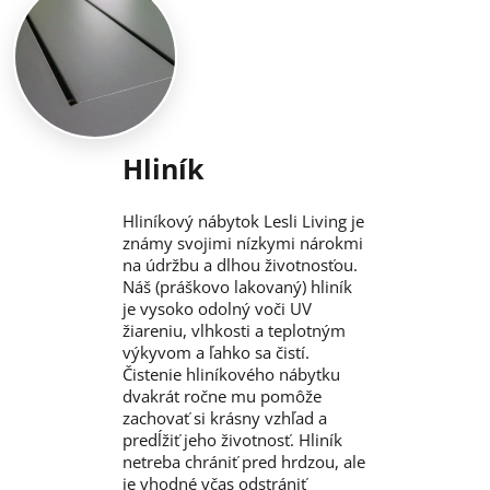
Hliník
Hliníkový nábytok Lesli Living je
známy svojimi nízkymi nárokmi
na údržbu a dlhou životnosťou.
Náš (práškovo lakovaný) hliník
je vysoko odolný voči UV
žiareniu, vlhkosti a teplotným
výkyvom a ľahko sa čistí.
Čistenie hliníkového nábytku
dvakrát ročne mu pomôže
zachovať si krásny vzhľad a
predĺžiť jeho životnosť. Hliník
netreba chrániť pred hrdzou, ale
je vhodné včas odstrániť