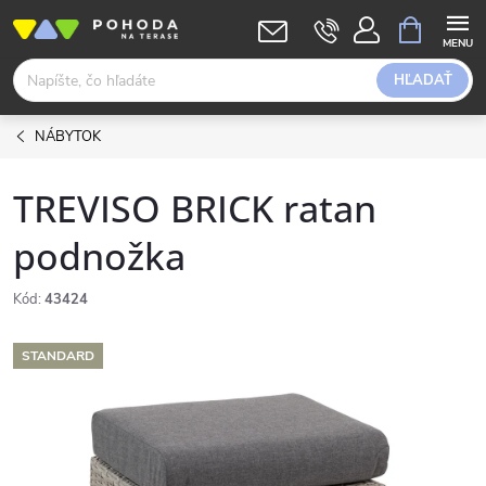
Prejsť
NÁKUPN
KOŠÍK
na
obsah
HĽADAŤ
NÁBYTOK
TREVISO BRICK ratan
podnožka
Kód:
43424
STANDARD