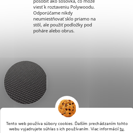
pôsobiť ako šošovka, čo môže
viesť k roztaveniu Polywoodu.
Odporúčame nikdy
neumiestňovať sklo priamo na
stôl, ale použiť podložky pod
poháre alebo obrus.
Olefin - do
každého počasia
Tento web používa súbory cookies. Ďalším prechádzaním tohto
webu vyjadrujete súhlas s ich používaním. Viac informácií
tu
.