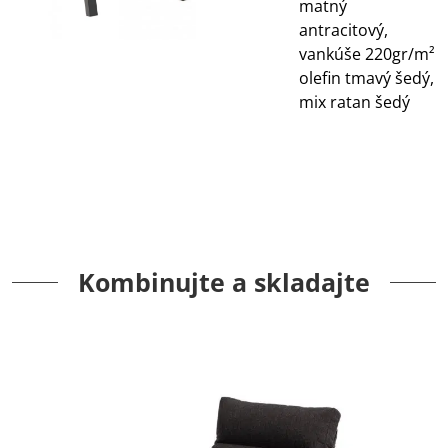
matný
antracitový,
vankúše 220gr/m²
olefin tmavý šedý,
mix ratan šedý
Kombinujte a skladajte