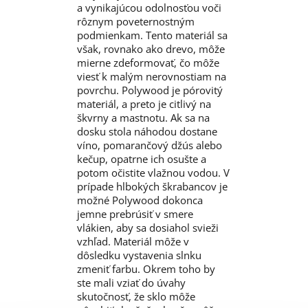
a vynikajúcou odolnosťou voči
rôznym poveternostným
podmienkam. Tento materiál sa
však, rovnako ako drevo, môže
mierne zdeformovať, čo môže
viesť k malým nerovnostiam na
povrchu. Polywood je pórovitý
materiál, a preto je citlivý na
škvrny a mastnotu. Ak sa na
dosku stola náhodou dostane
víno, pomarančový džús alebo
kečup, opatrne ich osušte a
potom očistite vlažnou vodou. V
prípade hlbokých škrabancov je
možné Polywood dokonca
jemne prebrúsiť v smere
vlákien, aby sa dosiahol svieži
vzhľad. Materiál môže v
dôsledku vystavenia slnku
zmeniť farbu. Okrem toho by
ste mali vziať do úvahy
skutočnosť, že sklo môže