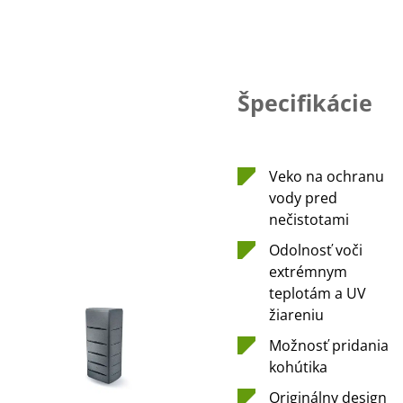
Špecifikácie
Veko na ochranu
vody pred
nečistotami
Odolnosť voči
extrémnym
teplotám a UV
žiareniu
Možnosť pridania
kohútika
Originálny design