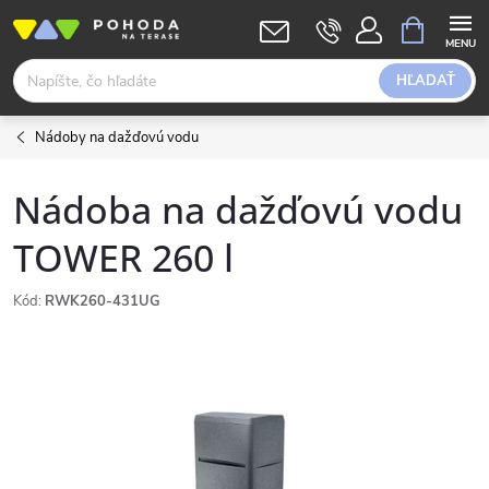
Prejsť
NÁKUPN
KOŠÍK
na
obsah
HĽADAŤ
Nádoby na dažďovú vodu
Nádoba na dažďovú vodu
TOWER 260 l
Kód:
RWK260-431UG