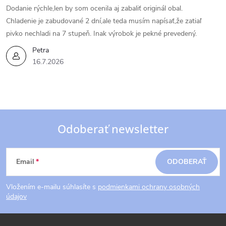
Dodanie rýchle,len by som ocenila aj zabaliť originál obal.
Chladenie je zabudované 2 dní,ale teda musím napísať,že zatiaľ
pivko nechladi na 7 stupeň. Inak výrobok je pekné prevedený.
Petra
16.7.2026
Odoberať newsletter
Z
Email
ODOBERAŤ
á
Vložením e-mailu súhlasíte s
podmienkami ochrany osobných
p
údajov