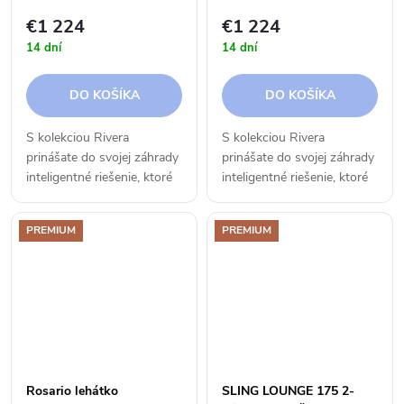
€1 224
€1 224
14 dní
14 dní
DO KOŠÍKA
DO KOŠÍKA
S kolekciou Rivera
S kolekciou Rivera
prinášate do svojej záhrady
prinášate do svojej záhrady
inteligentné riešenie, ktoré
inteligentné riešenie, ktoré
vyzerá fantasticky. Jemné
vyzerá fantasticky. Jemné
línie rámu a hravé lanové
línie rámu a hravé lanové
PREMIUM
PREMIUM
prepojenie udržia vašu
prepojenie udržia vašu
terasu priestrannú a...
terasu priestrannú a...
Rosario lehátko
SLING LOUNGE 175 2-