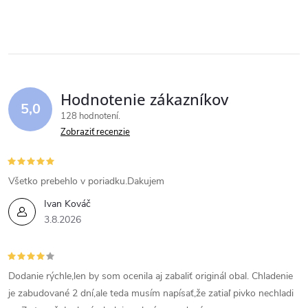
d
á
a
n
k
c
o
i
v
Hodnotenie zákazníkov
5,0
a
e
128 hodnotení
n
Zobraziť recenzie
p
i
e
r
Všetko prebehlo v poriadku.Dakujem
v
Ivan Kováč
3.8.2026
k
y
Dodanie rýchle,len by som ocenila aj zabaliť originál obal. Chladenie
v
je zabudované 2 dní,ale teda musím napísať,že zatiaľ pivko nechladi