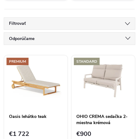
Filtrovať
R
Odporúčame
a
Najlacnejšie
V
PREMIUM
STANDARD
Najdrahšie
d
ý
Abecedne
e
p
n
i
i
Oasis lehátko teak
OHIO CREMA sedačka 2-
s
miestna krémová
e
€1 722
€900