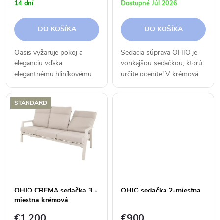
p
14 dní
Dostupné Júl 2026
p
r
DO KOŠÍKA
DO KOŠÍKA
r
o
Oasis vyžaruje pokoj a
Sedacia súprava OHIO je
o
eleganciu vďaka
vonkajšou sedačkou, ktorú
d
elegantnému hliníkovému
určite oceníte! V krémová
d
rámu v teplom odtieni a
farba je novinkou 2026! Má
u
jemným, príjemným líniám.
sklápacie vysoké opierky
STANDARD
u
Veľkoryso dimenzované
chrbta, a tak Vám poskytne
k
vankúše čalúnené látkou
maximálny komfort....
Olefin vytvárajú...
k
t
t
o
o
v
OHIO CREMA sedačka 3 -
OHIO sedačka 2-miestna
miestna krémová
v
€1 200
€900