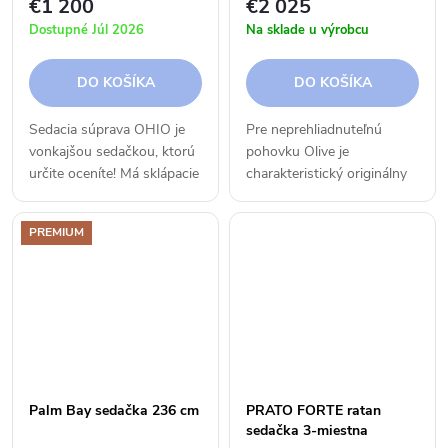
€1 200
€2 025
Dostupné Júl 2026
Na sklade u výrobcu
DO KOŠÍKA
DO KOŠÍKA
Sedacia súprava OHIO je
Pre neprehliadnuteľnú
vonkajšou sedačkou, ktorú
pohovku Olive je
určite oceníte! Má sklápacie
charakteristický originálny
vysoké opierky chrbta, a tak
biely odtieň na robustnom
Vám poskytne maximálny
teaku.
PREMIUM
komfort. Vyberte si
možnosť rohového
variantu,...
Palm Bay sedačka 236 cm
PRATO FORTE ratan
sedačka 3-miestna