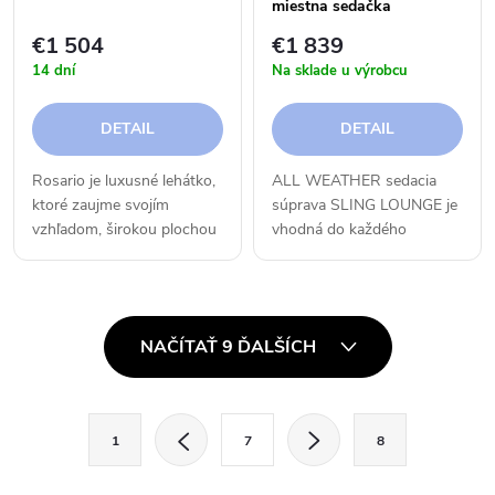
miestna sedačka
€1 504
€1 839
14 dní
Na sklade u výrobcu
DETAIL
DETAIL
Rosario je luxusné lehátko,
ALL WEATHER sedacia
ktoré zaujme svojím
súprava SLING LOUNGE je
vzhľadom, širokou plochou
vhodná do každého
určenou na relax a svojimi
počasia. Je to novinka roku
jemnými líniami.
2024!
O
NAČÍTAŤ 9 ĎALŠÍCH
v
l
S
1
7
8
t
á
r