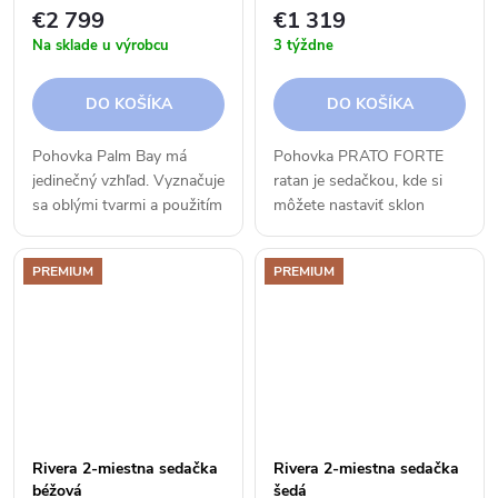
€2 799
€1 319
Na sklade u výrobcu
3 týždne
DO KOŠÍKA
DO KOŠÍKA
Pohovka Palm Bay má
Pohovka PRATO FORTE
jedinečný vzhľad. Vyznačuje
ratan je sedačkou, kde si
sa oblými tvarmi a použitím
môžete nastaviť sklon
robustného vypletacieho
opierky chrbta.
drôtu.
Pohodlnejšie to už ani
PREMIUM
PREMIUM
nemôže byť. Aj ratanový
nábytok môže vyzerať
moderne a...
Rivera 2-miestna sedačka
Rivera 2-miestna sedačka
béžová
šedá