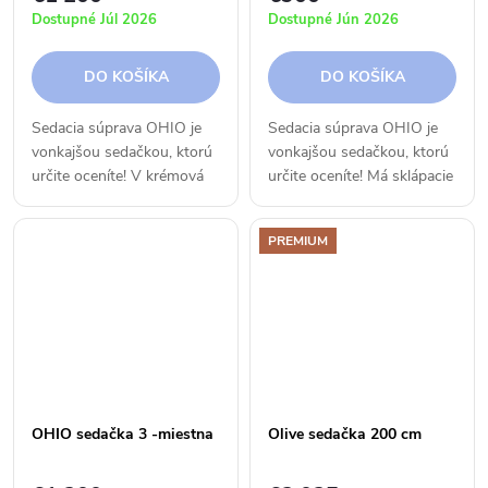
Dostupné Júl 2026
Dostupné Jún 2026
DO KOŠÍKA
DO KOŠÍKA
Sedacia súprava OHIO je
Sedacia súprava OHIO je
vonkajšou sedačkou, ktorú
vonkajšou sedačkou, ktorú
určite oceníte! V krémová
určite oceníte! Má sklápacie
farba je novinkou 2026! Má
vysoké opierky chrbta, a tak
sklápacie vysoké opierky
Vám poskytne maximálny
PREMIUM
chrbta, a tak Vám poskytne
komfort. Vyberte si
maximálny komfort....
možnosť rohového
variantu,...
OHIO sedačka 3 -miestna
Olive sedačka 200 cm