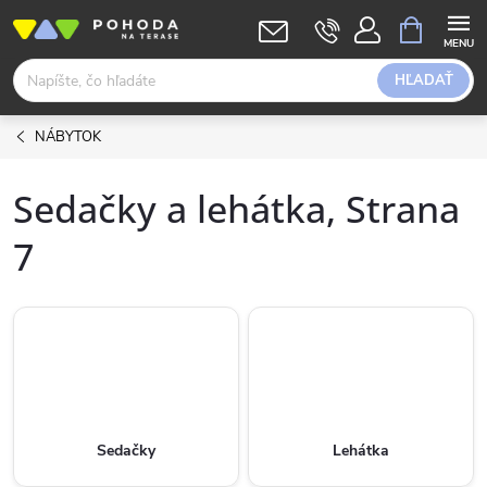
Prejsť
NÁKUPN
KOŠÍK
na
obsah
HĽADAŤ
NÁBYTOK
Sedačky a lehátka
, Strana
7
Sedačky
Lehátka