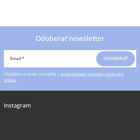
Odoberať newsletter
Z
Email
ODOBERAŤ
á
Vložením e-mailu súhlasíte s
podmienkami ochrany osobných
p
údajov
ä
Instagram
t
i