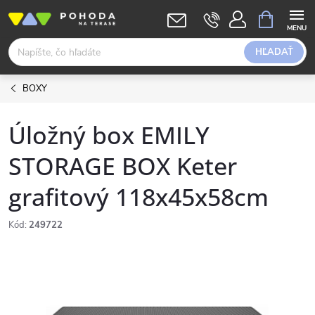
Prejsť
NÁKUPN
KOŠÍK
na
obsah
HĽADAŤ
BOXY
Úložný box EMILY
STORAGE BOX Keter
grafitový 118x45x58cm
Kód:
249722