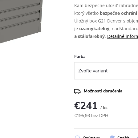
Kam bezpečne uložiť záhradné
ktorý všetko
bezpečne ochráni
Úložný box G21 Denver s objem
je
uzamykateľný
, nadštandar
a stálofarebný
.
Detailné infor
Farba
Možnosti doručenia
€241
/ ks
€195,93 bez DPH
Jednotková
cena: