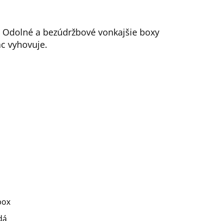
 Odolné a bezúdržbové vonkajšie boxy
ac vyhovuje.
box
dá