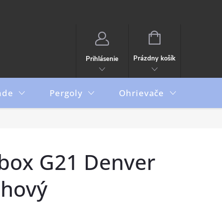
NÁKUPNÝ
KOŠÍK
Prázdny košík
Prihlásenie
ade
Pergoly
Ohrievače
Boxy
box G21 Denver
chový