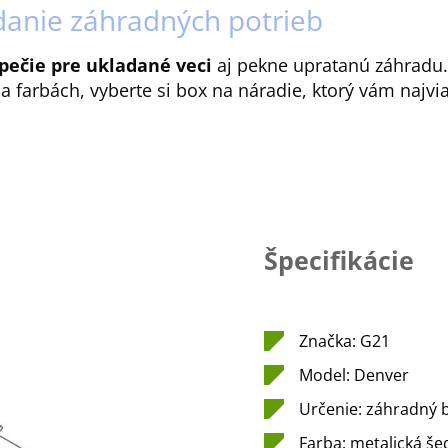
danie záhradných potrieb
pečie pre ukladané veci
aj pekne upratanú záhradu.
 farbách, vyberte si box na náradie, ktorý vám najvi
Špecifikácie
Značka: G21
Model: Denver
Určenie: záhradný 
Farba: metalická še