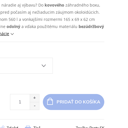
 náradie aj výbavu? Do
kovového
záhradného boxu,
pred počasím aj nežiaducim záujmom okoloidúcich.
om 560 l a vonkajšími rozmermi 165 x 69 x 62 cm
dne
odolný
a vďaka použitému materiálu
bezúdržbový
mácie
PRIDAŤ DO KOŠÍKA