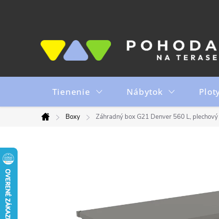
Prejsť
na
obsah
Tienenie
Nábytok
Plot
Boxy
Záhradný box G21 Denver 560 L, plechový
Domov