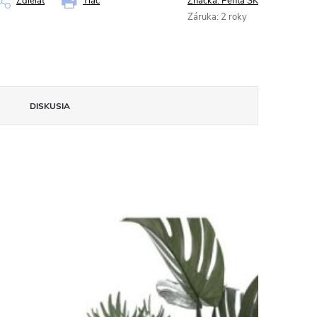
Zdieľať
Tlač
Značka:
Penta SK
Záruka
:
2 roky
DISKUSIA