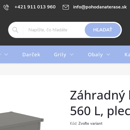
+421 911 013 960
info@pohodanaterase.sk
HĽADAŤ
y
Darček
Grily
Obaly
K
Záhradný 
560 L, ple
Kód:
Zvoľte variant