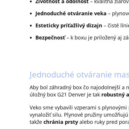
Životnosť a odolnosť
– kvalitná žiaro
Jednoduché otváranie veka
– plynov
Esteticky príťažlivý dizajn
– čisté lí
Bezpečnosť
– k boxu je priložený aj 
Jednoduché otváranie ma
Aby bol záhradný box čo najodolnejší a 
úložný box G21 Denver je tak
robustný 
Veko sme vybavili vzperami s plynovými
vynaložiť silu. Plynové pružiny umožňujú 
takže
chránia prsty
alebo ruky pred por