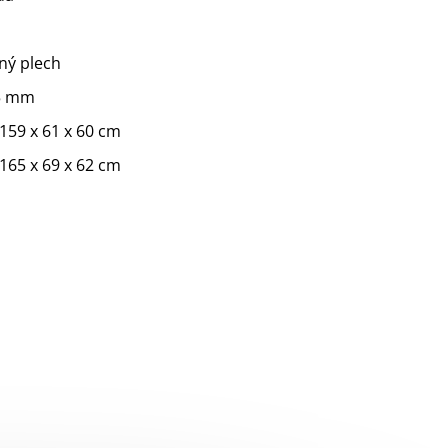
ný plech
45 mm
159 x 61 x 60 cm
165 x 69 x 62 cm