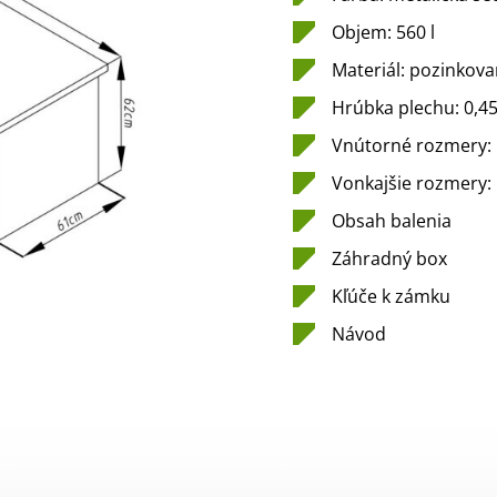
Objem: 560 l
Materiál: pozinkova
Hrúbka plechu: 0,
Vnútorné rozmery: 
Vonkajšie rozmery: 
Obsah balenia
Záhradný box
Kľúče k zámku
Návod