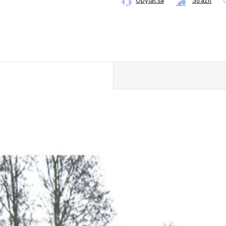
Opýtať sa
Strážiť