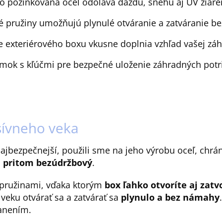
vo pozinkovaná oceľ odoláva dažďu, snehu aj UV žiare
é pružiny umožňujú plynulé otváranie a zatváranie be
nie exteriérového boxu vkusne doplnia vzhľad vašej zá
zámok s kľúčmi pre bezpečné uloženie záhradných potr
sívneho veka
najbezpečnejší, použili sme na jeho výrobu oceľ, chr
a pritom bezúdržbový
.
 pružinami, vďaka ktorým
box ľahko otvoríte aj zatv
veku otvárať sa a zatvárať sa
plynulo a bez námahy
anením.