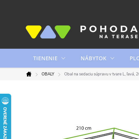
Prejsť
na
obsah
TIENENIE
NÁBYTOK
PL
OBALY
Obal na sedaciu súpravu v tvare L, ľavá
Domov