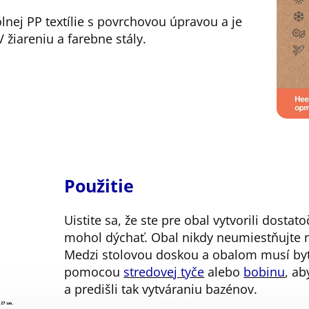
lnej PP textílie s povrchovou úpravou a je
 žiareniu a farebne stály.
Použitie
Uistite sa, že ste pre obal vytvorili dosta
mohol dýchať. Obal nikdy neumiestňujte n
Medzi stolovou doskou a obalom musí byť 
pomocou
stredovej tyče
alebo
bobinu
, a
a predišli tak vytváraniu bazénov.