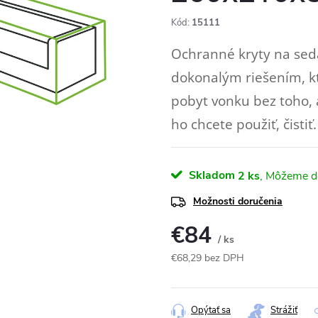
Kód:
15111
Ochranné kryty na sed
dokonalým riešením, kt
pobyt vonku bez toho,
ho chcete použiť, čistiť.
Skladom
2 ks
Možnosti doručenia
€84
/ ks
€68,29 bez DPH
Jednotková
cena:
Opýtať sa
Strážiť