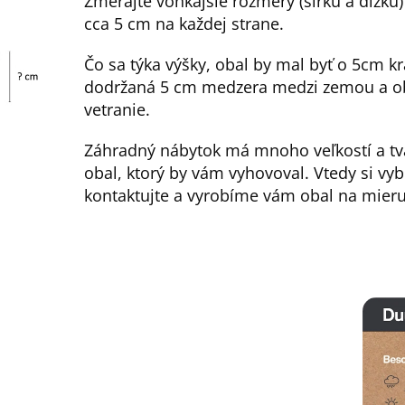
Zmerajte vonkajšie rozmery (šírku a dĺžku
cca 5 cm na každej strane.
Čo sa týka výšky, obal by mal byť o 5cm kr
dodržaná 5 cm medzera medzi zemou a o
vetranie.
Záhradný nábytok má mnoho veľkostí a tva
obal, ktorý by vám vyhovoval. Vtedy si vyb
kontaktujte a vyrobíme vám obal na mieru