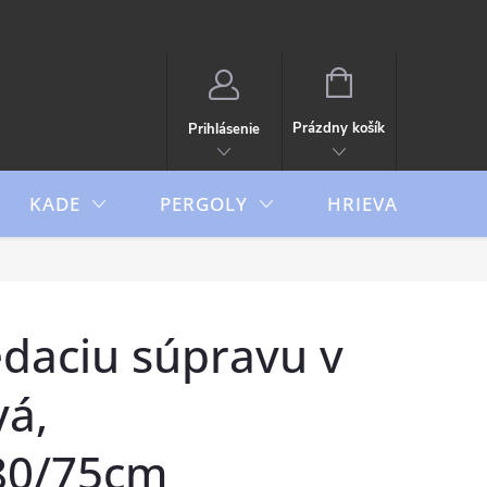
NÁKUPNÝ
KOŠÍK
Prázdny košík
Prihlásenie
KADE
PERGOLY
HRIEVAČE
edaciu súpravu v
vá,
80/75cm