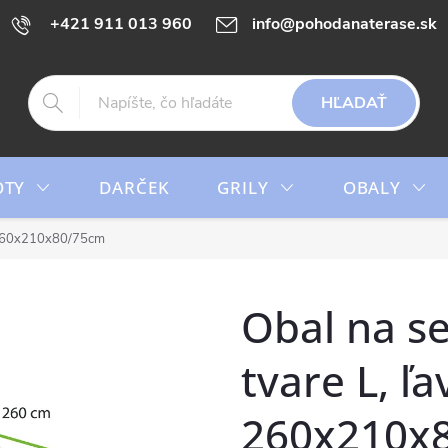
+421 911 013 960
info@pohodanaterase.sk
HĽADAŤ
OTY
DARČEK
GRILY
OBALY
, 260x210x80/75cm
Obal na s
tvare L, ľa
260x210x