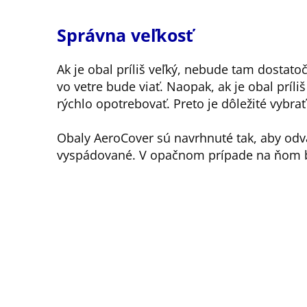
Správna veľkosť
Ak je obal príliš veľký, nebude tam dostato
vo vetre bude viať. Naopak, ak je obal príli
rýchlo opotrebovať. Preto je dôležité vybra
Obaly AeroCover sú navrhnuté tak, aby odv
vyspádované. V opačnom prípade na ňom b