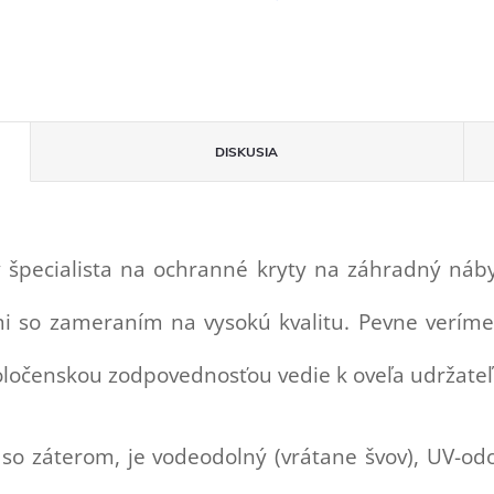
DISKUSIA
 špecialista na ochranné kryty na záhradný náb
tmi so zameraním na vysokú kvalitu. Pevne verím
 spoločenskou zodpovednosťou vedie k oveľa udrž
e so záterom, je vodeodolný (vrátane švov), UV-od