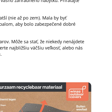
) vášho záhradného nábytku. Prirátajte
atší (nie až po zem). Mala by byť
balom, aby bolo zabezpečené dobré
rov. Môže sa stať, že niekedy nenájdete
erte najbližšiu väčšiu veľkosť, alebo nás
.