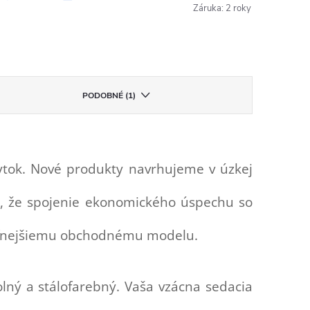
Záruka
:
2 roky
PODOBNÉ (1)
ytok. Nové produkty navrhujeme v úzkej
e, že spojenie ekonomického úspechu so
ateľnejšiemu obchodnému modelu.
olný a stálofarebný. Vaša vzácna sedacia