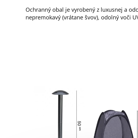
Ochranný obal je vyrobený z luxusnej a odo
nepremokavý (vrátane švov), odolný voči UV