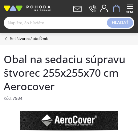
Prejsť
NÁKUPN
KOŠÍK
na
obsah
HĽADAŤ
Set štvorec / obdĺžnik
Obal na sedaciu súpravu
štvorec 255x255x70 cm
Aerocover
Kód:
7934