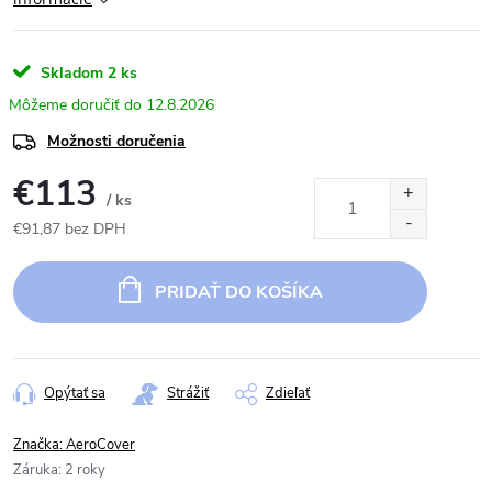
Skladom
2 ks
12.8.2026
Možnosti doručenia
€113
/ ks
€91,87 bez DPH
Jednotková
cena:
PRIDAŤ DO KOŠÍKA
Opýtať sa
Strážiť
Zdieľať
Značka:
AeroCover
Záruka
:
2 roky