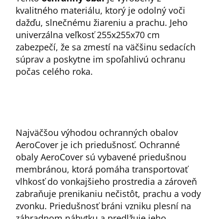
kvalitného materiálu, ktorý je odolný voči
dažďu, slnečnému žiareniu a prachu. Jeho
univerzálna veľkosť 255x255x70 cm
zabezpečí, že sa zmestí na väčšinu sedacích
súprav a poskytne im spoľahlivú ochranu
počas celého roka.
Najväčšou výhodou ochranných obalov
AeroCover je ich priedušnosť. Ochranné
obaly AeroCover sú vybavené priedušnou
membránou, ktorá pomáha transportovať
vlhkosť do vonkajšieho prostredia a zároveň
zabraňuje prenikaniu nečistôt, prachu a vody
zvonku. Priedušnosť bráni vzniku plesní na
záhradnom nábytku a predlžuje jeho