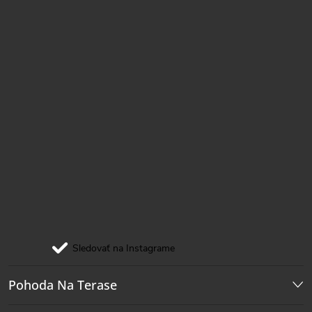
e
Sledovať na Instagrame
Pohoda Na Terase