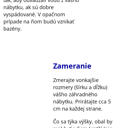
tak, aby odvádzali vodu z vášho
nábytku, ak sú dobre
vyspádované. V opačnom
prípade na ňom budú vznikať
bazény.
Zameranie
Zmerajte vonkajšie
rozmery (šírku a dĺžku)
vášho záhradného
nábytku. Prirátajte cca 5
cm na každej strane.
Čo sa týka výšky, obal by