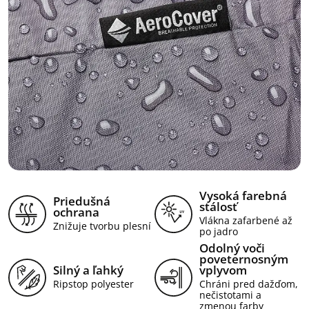
Vysoká farebná
Priedušná
stálosť
ochrana
Vlákna zafarbené až
Znižuje tvorbu plesní
po jadro
Odolný voči
poveternosným
Silný a ľahký
vplyvom
Ripstop polyester
Chráni pred dažďom,
nečistotami a
zmenou farby