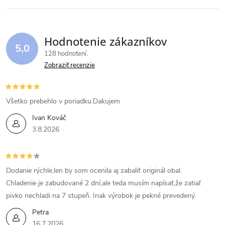
Hodnotenie zákazníkov
5,0
128 hodnotení
Zobraziť recenzie
Všetko prebehlo v poriadku.Dakujem
Ivan Kováč
3.8.2026
Dodanie rýchle,len by som ocenila aj zabaliť originál obal.
Chladenie je zabudované 2 dní,ale teda musím napísať,že zatiaľ
pivko nechladi na 7 stupeň. Inak výrobok je pekné prevedený.
Petra
16.7.2026