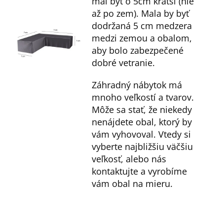
mal byť o 5cm kratší (nie
až po zem). Mala by byť
dodržaná 5 cm medzera
medzi zemou a obalom,
aby bolo zabezpečené
dobré vetranie.
Záhradný nábytok má
mnoho veľkostí a tvarov.
Môže sa stať, že niekedy
nenájdete obal, ktorý by
vám vyhovoval. Vtedy si
vyberte najbližšiu väčšiu
veľkosť, alebo nás
kontaktujte a vyrobíme
vám obal na mieru.