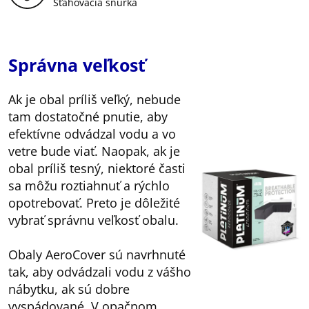
Sťahovacia šnúrka
Správna veľkosť
Ak je obal príliš veľký, nebude
tam dostatočné pnutie, aby
efektívne odvádzal vodu a vo
vetre bude viať. Naopak, ak je
obal príliš tesný, niektoré časti
sa môžu roztiahnuť a rýchlo
opotrebovať. Preto je dôležité
vybrať správnu veľkosť obalu.
Obaly AeroCover sú navrhnuté
tak, aby odvádzali vodu z vášho
nábytku, ak sú dobre
vyspádované. V opačnom