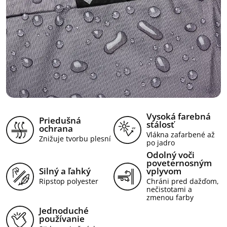
Vysoká farebná
Priedušná
stálosť
ochrana
Vlákna zafarbené až
Znižuje tvorbu plesní
po jadro
Odolný voči
poveternosným
Silný a ľahký
vplyvom
Ripstop polyester
Chráni pred dažďom,
nečistotami a
zmenou farby
Jednoduché
používanie