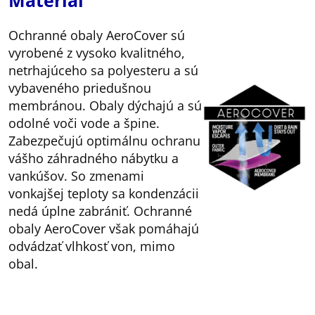
Materiál
Ochranné obaly AeroCover sú
vyrobené z vysoko kvalitného,
netrhajúceho sa polyesteru a sú
vybaveného priedušnou
membránou. Obaly dýchajú a sú
odolné voči vode a špine.
Zabezpečujú optimálnu ochranu
vášho záhradného nábytku a
vankúšov. So zmenami
vonkajšej teploty sa kondenzácii
nedá úplne zabrániť. Ochranné
obaly AeroCover však pomáhajú
odvádzať vlhkosť von, mimo
obal.