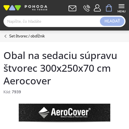
Prejsť
NÁKUPN
KOŠÍK
na
obsah
HĽADAŤ
Set štvorec / obdĺžnik
Obal na sedaciu súpravu
štvorec 300x250x70 cm
Aerocover
Kód:
7939