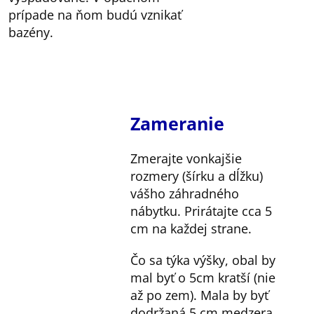
prípade na ňom budú vznikať
bazény.
Zameranie
Zmerajte vonkajšie
rozmery (šírku a dĺžku)
vášho záhradného
nábytku. Prirátajte cca 5
cm na každej strane.
Čo sa týka výšky, obal by
mal byť o 5cm kratší (nie
až po zem). Mala by byť
dodržaná 5 cm medzera