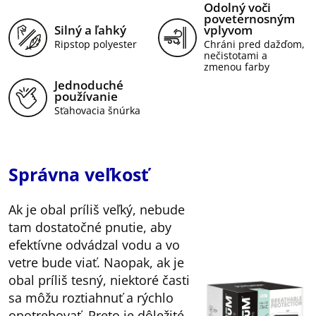
Odolný voči
poveternosným
Silný a ľahký
vplyvom
Ripstop polyester
Chráni pred dažďom,
nečistotami a
zmenou farby
Jednoduché
používanie
Sťahovacia šnúrka
Správna veľkosť
Ak je obal príliš veľký, nebude
tam dostatočné pnutie, aby
efektívne odvádzal vodu a vo
vetre bude viať. Naopak, ak je
obal príliš tesný, niektoré časti
sa môžu roztiahnuť a rýchlo
opotrebovať. Preto je dôležité