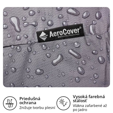
Vysoká farebná
Priedušná
stálosť
ochrana
Vlákna zafarbené až
Znižuje tvorbu plesní
po jadro