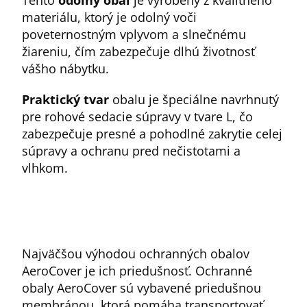
Tento
odolný obal
je vyrobený z kvalitného
materiálu, ktorý je odolný voči
poveternostným vplyvom a slnečnému
žiareniu, čím zabezpečuje dlhú životnosť
vášho nábytku.
Praktický tvar
obalu je špeciálne navrhnutý
pre rohové sedacie súpravy v tvare L, čo
zabezpečuje presné a pohodlné zakrytie celej
súpravy a ochranu pred nečistotami a
vlhkom.
Najväčšou výhodou ochranných obalov
AeroCover je ich priedušnosť. Ochranné
obaly AeroCover sú vybavené priedušnou
membránou, ktorá pomáha transportovať