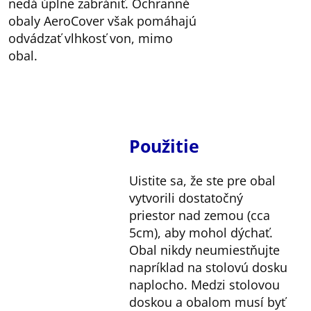
nedá úplne zabrániť. Ochranné
obaly AeroCover však pomáhajú
odvádzať vlhkosť von, mimo
obal.
Použitie
Uistite sa, že ste pre obal
vytvorili dostatočný
priestor nad zemou (cca
5cm), aby mohol dýchať.
Obal nikdy neumiestňujte
napríklad na stolovú dosku
naplocho. Medzi stolovou
doskou a obalom musí byť