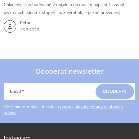
Chladenie je zabudované 2 dní,ale teda musím napísať,že zatiaľ
pivko nechladi na 7 stupeň. Inak výrobok je pekné prevedený.
Petra
16.7.2026
Odoberať newsletter
Z
Email
ODOBERAŤ
á
Vložením e-mailu súhlasíte s
podmienkami ochrany osobných
p
údajov
ä
Instagram