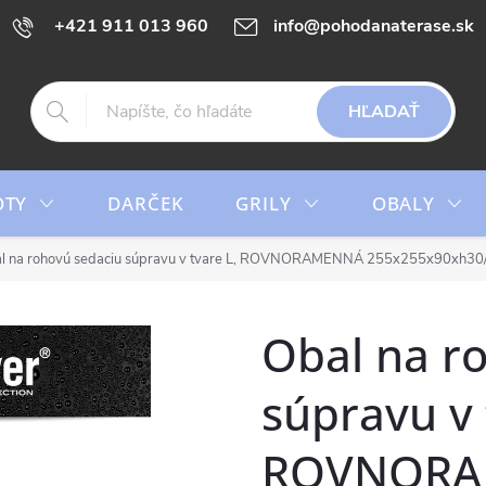
+421 911 013 960
info@pohodanaterase.sk
HĽADAŤ
OTY
DARČEK
GRILY
OBALY
l na rohovú sedaciu súpravu v tvare L, ROVNORAMENNÁ 255x255x90xh30/
Obal na r
súpravu v 
ROVNOR