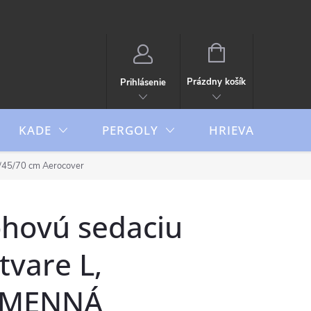
NÁKUPNÝ
KOŠÍK
Prázdny košík
Prihlásenie
KADE
PERGOLY
HRIEVAČE
45/70 cm Aerocover
ohovú sedaciu
tvare L,
AMENNÁ