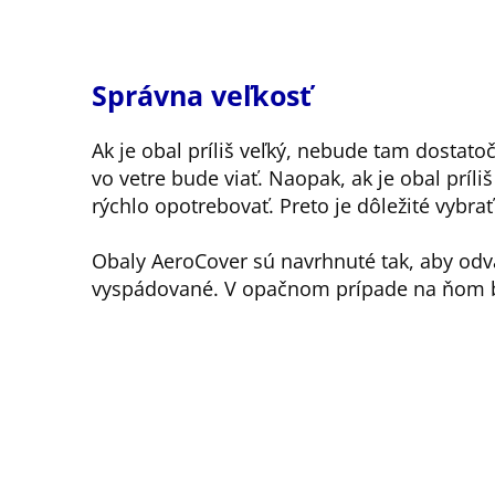
Správna veľkosť
Ak je obal príliš veľký, nebude tam dostato
vo vetre bude viať. Naopak, ak je obal príli
rýchlo opotrebovať. Preto je dôležité vybra
Obaly AeroCover sú navrhnuté tak, aby odv
vyspádované. V opačnom prípade na ňom b