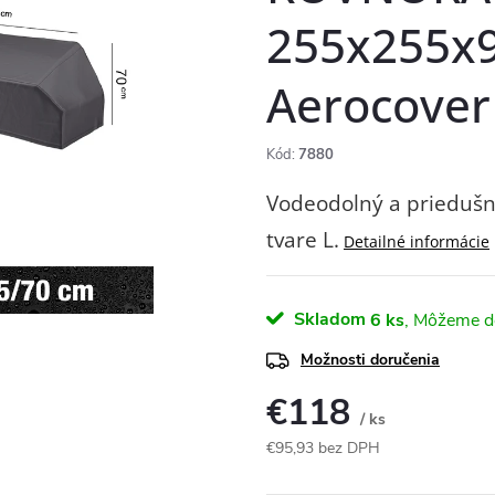
255x255x
Aerocover
Kód:
7880
Vodeodolný a priedušn
tvare L.
Detailné informácie
Skladom
6 ks
Možnosti doručenia
€118
/ ks
€95,93 bez DPH
Jednotková