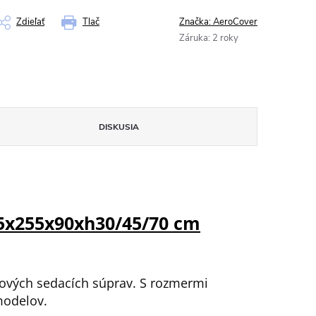
Zdieľať
Tlač
Značka:
AeroCover
Záruka
:
2 roky
DISKUSIA
5x255x90xh30/45/70 cm
rových sedacích súprav. S rozmermi
modelov.