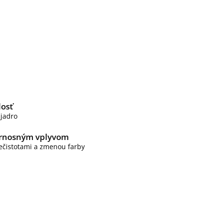
losť
 jadro
ernosným vplyvom
ečistotami a zmenou farby