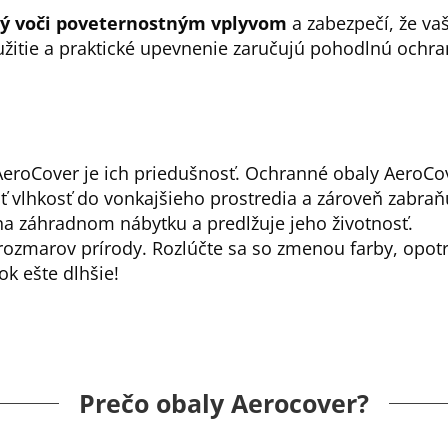
ý voči poveternostným vplyvom
a zabezpečí, že va
žitie a praktické upevnenie zaručujú pohodlnú ochra
eroCover je ich priedušnosť. Ochranné obaly AeroCo
lhkosť do vonkajšieho prostredia a zároveň zabraňu
 na záhradnom nábytku a predlžuje jeho životnosť.
rozmarov prírody. Rozlúčte sa so zmenou farby, opo
ok ešte dlhšie!
Prečo obaly Aerocover?