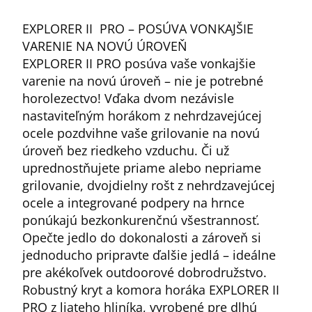
EXPLORER II PRO – POSÚVA VONKAJŠIE
VARENIE NA NOVÚ ÚROVEŇ
EXPLORER II PRO posúva vaše vonkajšie
varenie na novú úroveň – nie je potrebné
horolezectvo! Vďaka dvom nezávisle
nastaviteľným horákom z nehrdzavejúcej
ocele pozdvihne vaše grilovanie na novú
úroveň bez riedkeho vzduchu. Či už
uprednostňujete priame alebo nepriame
grilovanie, dvojdielny rošt z nehrdzavejúcej
ocele a integrované podpery na hrnce
ponúkajú bezkonkurenčnú všestrannosť.
Opečte jedlo do dokonalosti a zároveň si
jednoducho pripravte ďalšie jedlá – ideálne
pre akékoľvek outdoorové dobrodružstvo.
Robustný kryt a komora horáka EXPLORER II
PRO z liateho hliníka, vyrobené pre dlhú