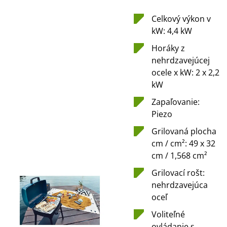
Celkový výkon v
kW: 4,4 kW
Horáky z
nehrdzavejúcej
ocele x kW: 2 x 2,2
kW
Zapaľovanie:
Piezo
Grilovaná plocha
cm / cm²: 49 x 32
cm / 1,568 cm²
Grilovací rošt:
nehrdzavejúca
oceľ
Voliteľné
ovládanie s