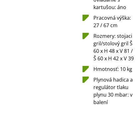
kartušou: áno
Pracovná výška:
27 / 67 cm
Rozmery: stojaci
gril/stolový gril Š
60 x H 48 x V 81 /
Š 60 x H 42 x V 39
Hmotnosť: 10 kg
Plynová hadica a
regulátor tlaku
plynu 30 mbar: v
balení