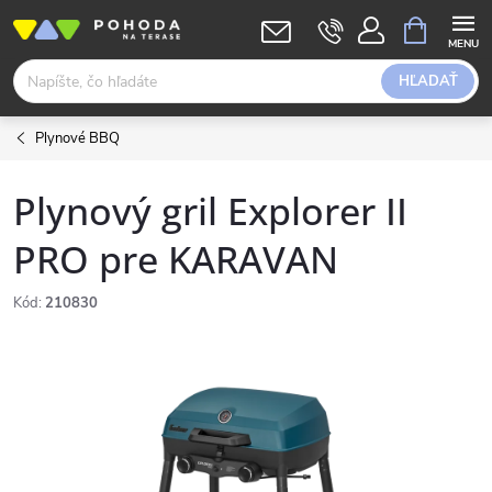
Prejsť
NÁKUPN
KOŠÍK
na
obsah
HĽADAŤ
Plynové BBQ
Plynový gril Explorer II
PRO pre KARAVAN
Kód:
210830