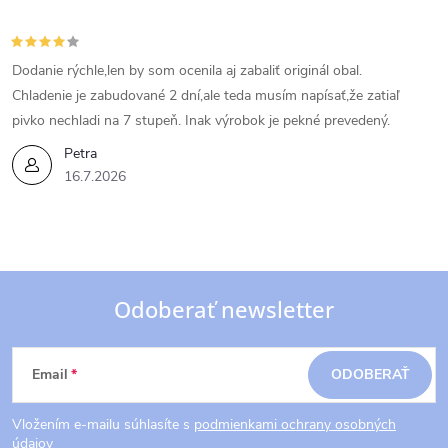
Dodanie rýchle,len by som ocenila aj zabaliť originál obal.
Chladenie je zabudované 2 dní,ale teda musím napísať,že zatiaľ
pivko nechladi na 7 stupeň. Inak výrobok je pekné prevedený.
Petra
16.7.2026
Odoberať newsletter
Z
Email
ODOBERAŤ
á
Vložením e-mailu súhlasíte s
podmienkami ochrany osobných
údajov