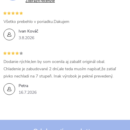
Zobraziť recenzie
Všetko prebehlo v poriadku.Dakujem
Ivan Kováč
3.8.2026
Dodanie rýchle,len by som ocenila aj zabaliť originál obal.
Chladenie je zabudované 2 dní,ale teda musím napísať,že zatiaľ
pivko nechladi na 7 stupeň. Inak výrobok je pekné prevedený.
Petra
16.7.2026