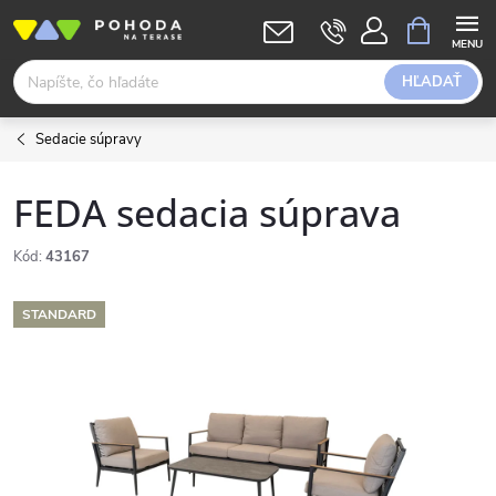
Prejsť
NÁKUPN
KOŠÍK
na
obsah
HĽADAŤ
Sedacie súpravy
FEDA sedacia súprava
Kód:
43167
STANDARD