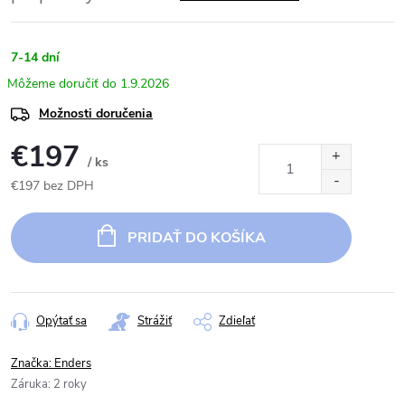
7-14 dní
1.9.2026
Možnosti doručenia
€197
/ ks
€197 bez DPH
Jednotková
cena:
PRIDAŤ DO KOŠÍKA
Opýtať sa
Strážiť
Zdieľať
Značka:
Enders
Záruka
:
2 roky