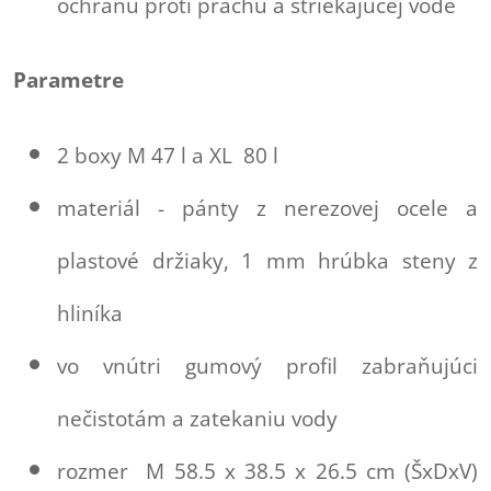
ochranu proti prachu a striekajúcej vode
Parametre
2 boxy M 47 l a XL 80 l
materiál - pánty z nerezovej ocele a
plastové držiaky, 1 mm hrúbka steny z
hliníka
vo vnútri gumový profil zabraňujúci
nečistotám a zatekaniu vody
rozmer M 58.5 x 38.5 x 26.5 cm (ŠxDxV)