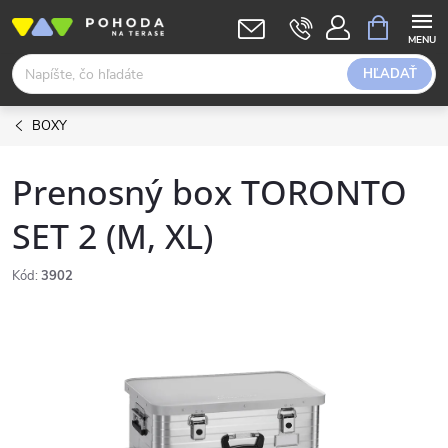
Prejsť
NÁKUPN
KOŠÍK
na
obsah
HĽADAŤ
BOXY
Prenosný box TORONTO
SET 2 (M, XL)
Kód:
3902