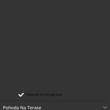
i
e
Sledovať na Instagrame
Pohoda Na Terase