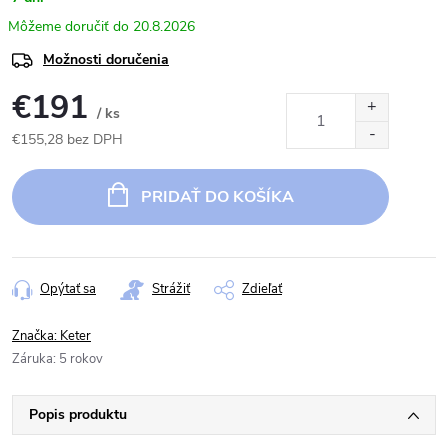
20.8.2026
Možnosti doručenia
€191
/ ks
€155,28 bez DPH
Jednotková
cena:
PRIDAŤ DO KOŠÍKA
Opýtať sa
Strážiť
Zdieľať
Značka:
Keter
Záruka
:
5 rokov
Popis produktu