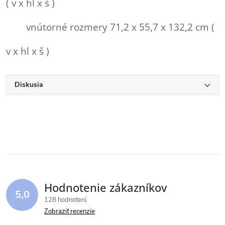
( v x hl x š )
vnútorné rozmery 71,2 x 55,7 x 132,2 cm (
v x hl x š )
Diskusia
Hodnotenie zákazníkov
5,0
128 hodnotení
Zobraziť recenzie