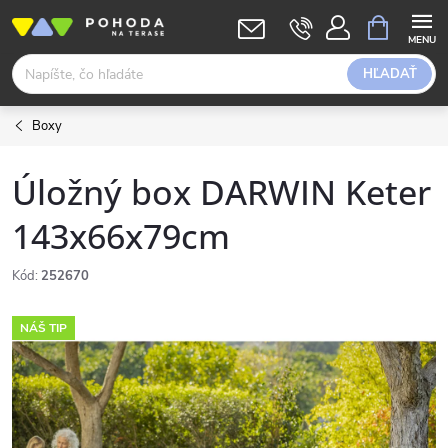
Prejsť
NÁKUPN
KOŠÍK
na
obsah
HĽADAŤ
Boxy
Úložný box DARWIN Keter
143x66x79cm
Kód:
252670
NÁŠ TIP