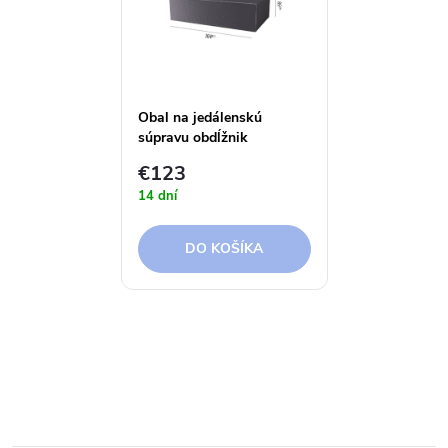
Obal na jedálenskú
súpravu obdĺžnik
260x190x85 cm Aerocover
€123
14 dní
DO KOŠÍKA