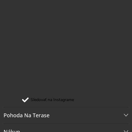
e
Sledovať na Instagrame
Pohoda Na Terase
Nákup