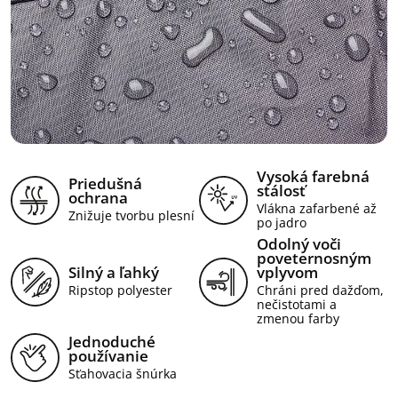
Vysoká farebná
Priedušná
stálosť
ochrana
Vlákna zafarbené až
Znižuje tvorbu plesní
po jadro
Odolný voči
poveternosným
Silný a ľahký
vplyvom
Ripstop polyester
Chráni pred dažďom,
nečistotami a
zmenou farby
Jednoduché
používanie
Sťahovacia šnúrka