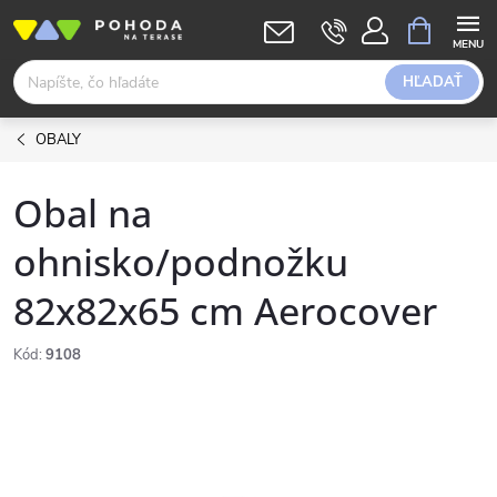
Prejsť
NÁKUPN
KOŠÍK
na
obsah
HĽADAŤ
OBALY
Obal na
ohnisko/podnožku
82x82x65 cm Aerocover
Kód:
9108