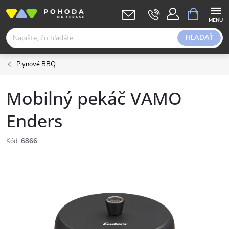
Prejsť
NÁKUPN
KOŠÍK
na
obsah
HĽADAŤ
Plynové BBQ
Mobilný pekáč VAMO
Enders
Kód:
6866