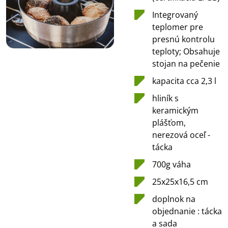
Integrovaný
teplomer pre
presnú kontrolu
teploty; Obsahuje
stojan na pečenie
kapacita cca 2,3 l
hliník s
keramickým
plášťom,
nerezová oceľ -
tácka
700g váha
25x25x16,5 cm
doplnok na
objednanie : tácka
a sada