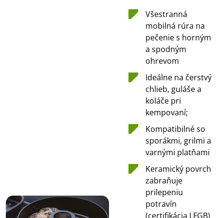
Všestranná
mobilná rúra na
pečenie s horným
a spodným
ohrevom
Ideálne na čerstvý
chlieb, guláše a
koláče pri
kempovaní;
Kompatibilné so
sporákmi, grilmi a
varnými platňami
Keramický povrch
zabraňuje
prilepeniu
potravín
(certifikácia LFGB)