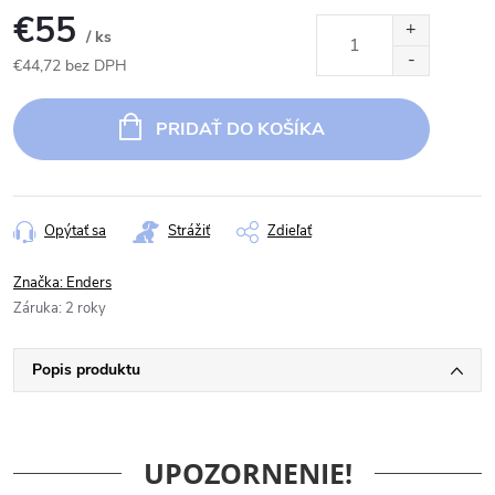
€55
/ ks
€44,72 bez DPH
Jednotková
cena:
PRIDAŤ DO KOŠÍKA
Opýtať sa
Strážiť
Zdieľať
Značka:
Enders
Záruka
:
2 roky
Popis produktu
UPOZORNENIE!