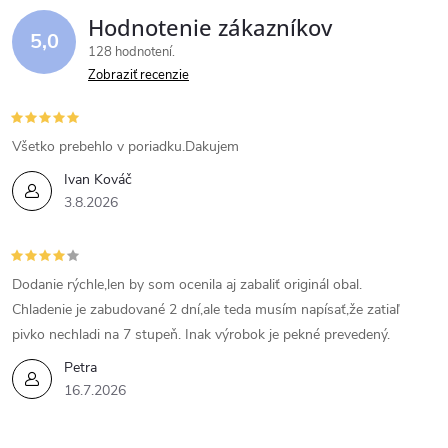
Hodnotenie zákazníkov
5,0
128 hodnotení
Zobraziť recenzie
Všetko prebehlo v poriadku.Dakujem
Ivan Kováč
3.8.2026
Dodanie rýchle,len by som ocenila aj zabaliť originál obal.
Chladenie je zabudované 2 dní,ale teda musím napísať,že zatiaľ
pivko nechladi na 7 stupeň. Inak výrobok je pekné prevedený.
Petra
16.7.2026